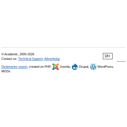
© Academic, 2000-2026
18+
Contact us:
Technical Support
,
Advertising
Dictionaries export
, created on PHP,
Joomla,
Drupal,
WordPress,
MODx.