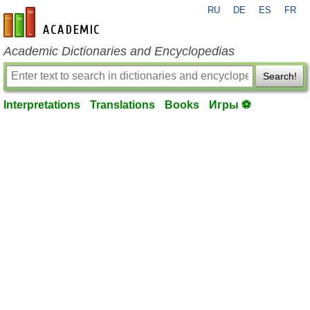
RU
DE
ES
FR
en-academic.com
Academic Dictionaries and Encyclopedias
Search!
Interpretations
Translations
Books
Игры ⚽